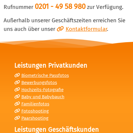
0201 - 49 58 980
Rufnummer
zur Verfügung.
Außerhalb unserer Geschäftszeiten erreichen Sie
uns auch über unser
Kontaktformular
.
Leistungen Privatkunden
Biometrische Passfotos
Bewerbungsfotos
Hochzeits-Fotografie
Baby und Babybauch
Familienfotos
Fotoshooting
Paarshooting
Leistungen Geschäftskunden