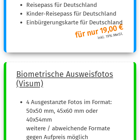
Reisepass für Deutschland
Kinder-Reisepass für Deutschland
Einbürgerungskarte für Deutschland
für nur 19,00 €
inkl. 19% MwSt.
Biometrische Ausweisfotos
(Visum)
4 Ausgestanzte Fotos im Format:
50x50 mm, 45x60 mm oder
40x54mm
weitere / abweichende Formate
gegen Aufpreis möglich