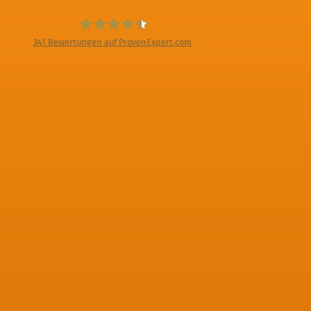
341
Bewertungen auf ProvenExpert.com
Digitale Fotografien - Foto und Film
Produktion