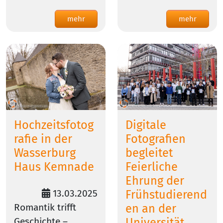
mehr
mehr
Hochzeitsfotog
Digitale
rafie in der
Fotografien
Wasserburg
begleitet
Haus Kemnade
Feierliche
Ehrung der
13.03.2025
Frühstudierend
Romantik trifft
en an der
Geschichte –
Universität