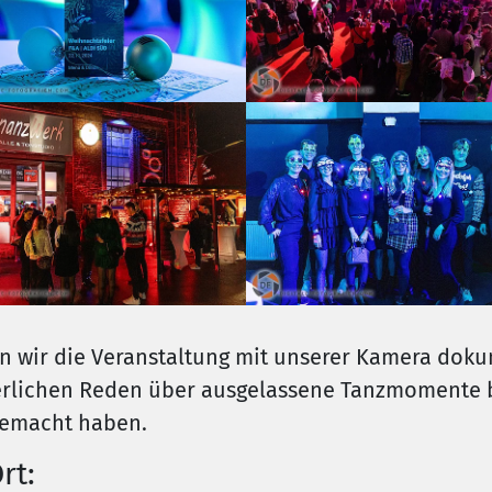
n wir die Veranstaltung mit unserer Kamera dok
erlichen Reden über ausgelassene Tanzmomente bi
gemacht haben.
rt: