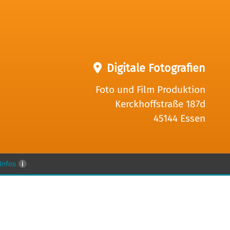
Digitale Fotografien
Foto und Film Produktion
Kerckhoffstraße 187d
45144 Essen
Infos
i