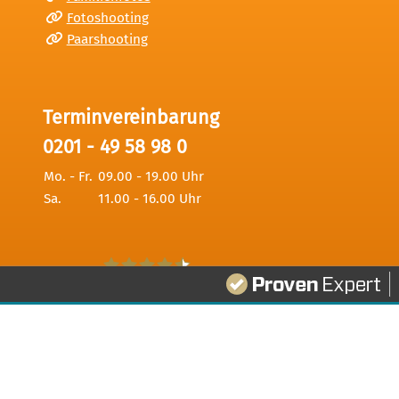
Fotoshooting
Paarshooting
Terminvereinbarung
0201 - 49 58 98 0
Mo. - Fr.
09.00 - 19.00 Uhr
Sa.
11.00 - 16.00 Uhr
339
Bewertungen auf ProvenExpert.com
Digitale Fotografien - Foto und Film Produktio
Datenschutz
Haftungsausschluss
AGB