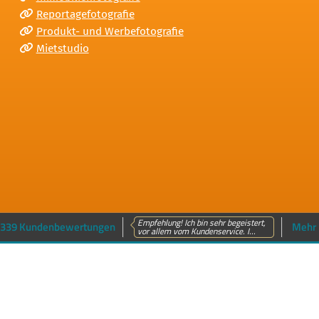
Reportagefotografie
Produkt- und Werbefotografie
Mietstudio
Empfehlung! Ich bin sehr begeistert,
339 Kundenbewertungen
Mehr 
vor allem vom Kundenservice. I...
n
Sitemap
Impressum