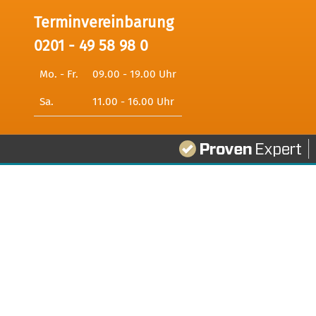
Terminvereinbarung
0201 - 49 58 98 0
Mo. - Fr.
09.00 - 19.00 Uhr
Sa.
11.00 - 16.00 Uhr
341
Bewertungen auf ProvenExpert.com
Digitale Fotografien - Foto und Film Produktio
Datenschutz
Haftungsausschluss
AGB