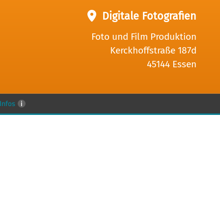
Digitale Fotografien
Foto und Film Produktion
Kerckhoffstraße 187d
45144 Essen
Infos
i