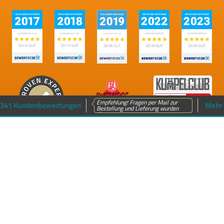
Empfehlung! Fragen per Mail zur
341 Kundenbewertungen
Mehr 
Bestellung und Lieferung wurden
dir...
n
Sitemap
Impressum