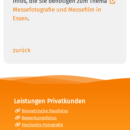
Infos, die Sie benötigen zum Thema
Messefotografie und Messefilm in
Essen
.
zurück
Leistungen Privatkunden
Biometrische Passfotos
Bewerbungsfotos
Hochzeits-Fotografie