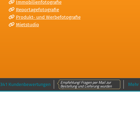
Immobilienfotografie
Reportagefotografie
Produkt- und Werbefotografie
Mietstudio
Empfehlung! Fragen per Mail zur
341 Kundenbewertungen
Mehr 
Bestellung und Lieferung wurden
dir...
n
Sitemap
Impressum