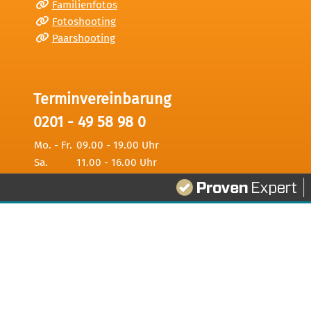
Familienfotos
Fotoshooting
Paarshooting
Terminvereinbarung
0201 - 49 58 98 0
Mo. - Fr.
09.00 - 19.00 Uhr
Sa.
11.00 - 16.00 Uhr
341
Bewertungen auf ProvenExpert.com
Digitale Fotografien - Foto und Film Produktio
Datenschutz
Haftungsausschluss
AGB