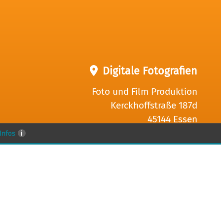
Digitale Fotografien
Foto und Film Produktion
Kerckhoffstraße 187d
45144 Essen
Infos
i