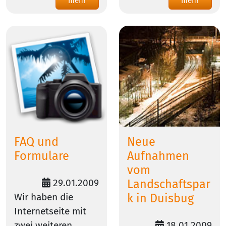
mehr
mehr
FAQ und
Neue
Formulare
Aufnahmen
vom
29.01.2009
Landschaftspar
Wir haben die
k in Duisbug
Internetseite mit
zwei weiteren
18.01.2009