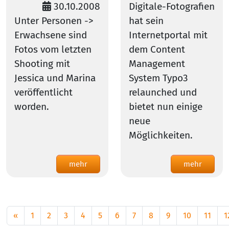
30.10.2008
Digitale-Fotografien
Unter Personen ->
hat sein
Erwachsene sind
Internetportal mit
Fotos vom letzten
dem Content
Shooting mit
Management
Jessica und Marina
System Typo3
veröffentlicht
relaunched und
worden.
bietet nun einige
neue
Möglichkeiten.
mehr
mehr
«
1
2
3
4
5
6
7
8
9
10
11
1