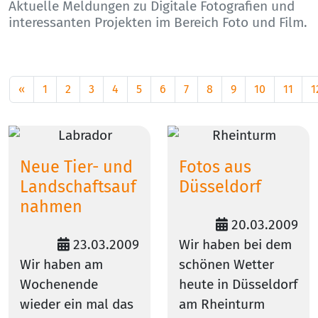
Aktuelle Meldungen zu Digitale Fotografien und
interessanten Projekten im Bereich Foto und Film.
«
1
2
3
4
5
6
7
8
9
10
11
1
Neue Tier- und
Fotos aus
Landschaftsauf
Düsseldorf
nahmen
20.03.2009
23.03.2009
Wir haben bei dem
Wir haben am
schönen Wetter
Wochenende
heute in Düsseldorf
wieder ein mal das
am Rheinturm